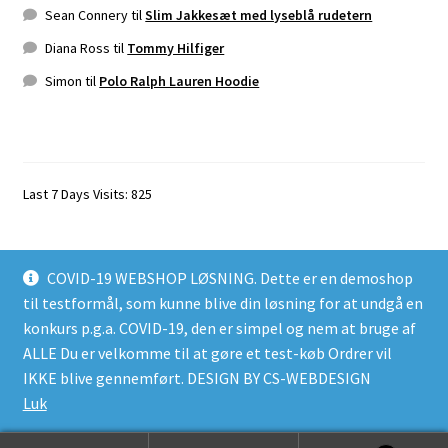
Sean Connery
til
Slim Jakkesæt med lyseblå rudetern
Diana Ross
til
Tommy Hilfiger
Simon
til
Polo Ralph Lauren Hoodie
Last 7 Days Visits:
825
COVID-19 WEBSHOP LØSNING. Dette er en demoshop
til testformål, som kunne blive din løsning for at undgå en
konkurs p.g.a. COVID-19, den er simpel og nem at bruge af
© MEGA-SHOP 2020 2026
ALLE Du er velkomme til at gøre et test-køb Ordrer vil
Handelsbetingelser
Designet med Storefront &
IKKE blive gennemført. DESIGN BY CS-WEBDESIGN
WooCommerce
.
Luk