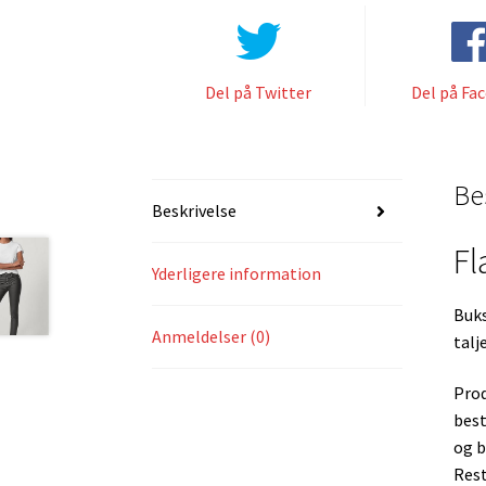
Del på Twitter
Del på Fa
Be
Beskrivelse
Fl
Yderligere information
Buks
Anmeldelser (0)
talj
Prod
best
og b
Rest