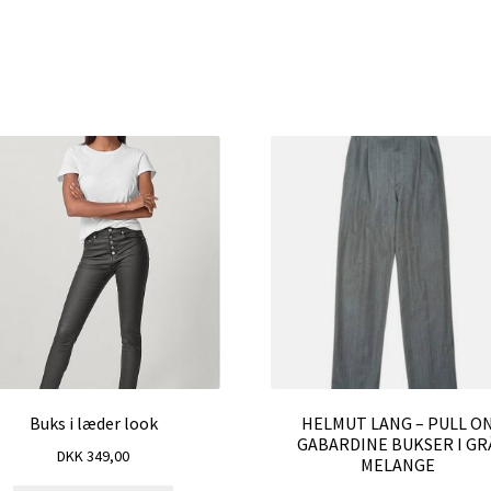
Buks i læder look
HELMUT LANG – PULL O
GABARDINE BUKSER I GR
DKK
349,00
MELANGE