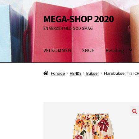
MEGA-SHOP 2020
Spring
Spring
til
til
EN VERDEN MED GOD SMAG
navigation
indhold
VELKOMMEN
SHOP
Betaling
Forside
HENDE
Bukser
Flarebukser fra ICH