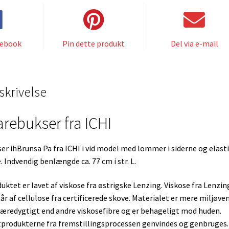
cebook
Pin dette produkt
Del via e-mail
skrivelse
arebukser fra ICHI
er ihBrunsa Pa fra ICHI i vid model med lommer i siderne og elast
e. Indvendig benlængde ca. 77 cm i str. L.
uktet er lavet af viskose fra østrigske Lenzing. Viskose fra Lenzin
år af cellulose fra certificerede skove. Materialet er mere miljøven
æredygtigt end andre viskosefibre og er behageligt mod huden.
produkterne fra fremstillingsprocessen genvindes og genbruges.