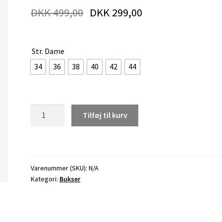
DKK
499,00
DKK
299,00
Str. Dame
34
36
38
40
42
44
Flarebukser fra ICHI
Tilføj til kurv
antal
Varenummer (SKU):
N/A
Kategori:
Bukser