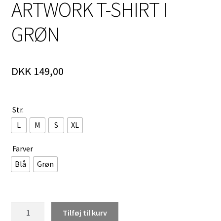
ARTWORK T-SHIRT I
GRØN
DKK
149,00
Str.
L
M
S
XL
Farver
Blå
Grøn
HAN
Tilføj til kurv
KJØBENHAVN