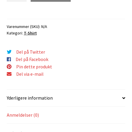
–
ARTWORK
T-
Varenummer (SKU):
N/A
SHIRT
Kategori:
T-Shirt
I
GRØN
antal
Del på Twitter
Del på Facebook
Pin dette produkt
Del via e-mail
Yderligere information
Anmeldelser (0)