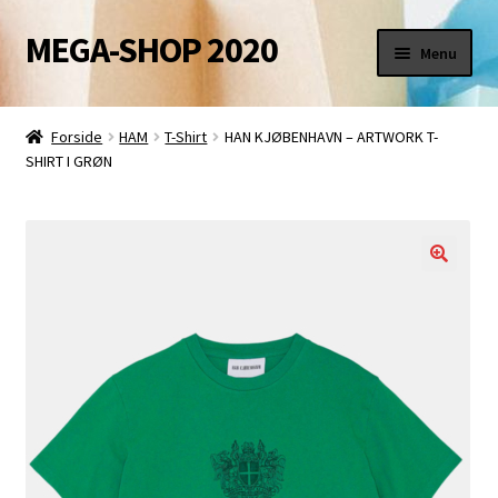
MEGA-SHOP 2020
Spring
Spring
Menu
til
til
navigation
indhold
VELKOMMEN
Forside
HAM
T-Shirt
HAN KJØBENHAVN – ARTWORK T-
SHIRT I GRØN
SHOP
Udfold
Betaling
underm
Handelsbetingelser
Udfold
KONTAKT
underm